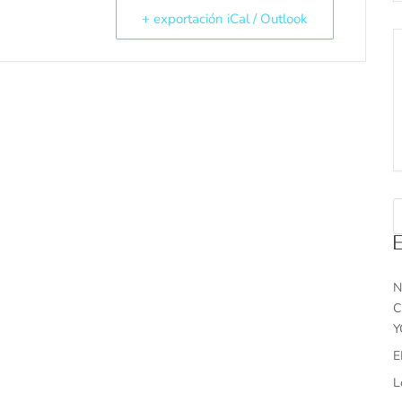
+ exportación iCal / Outlook
N
C
Y
E
L