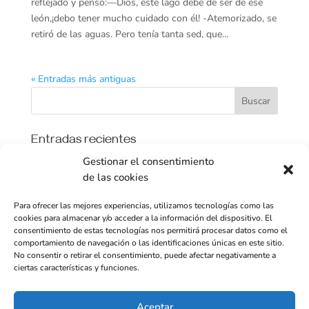
reflejado y pensó:—Dios, éste lago debe de ser de ése
león,¡debo tener mucho cuidado con él! -Atemorizado, se
retiró de las aguas. Pero tenía tanta sed, que...
« Entradas más antiguas
Entradas recientes
Gestionar el consentimiento
NO HACEMOS CEREMONIAS O RITUALES
de las cookies
CHAMANICOS, NO SOMOS CHAMANES, GURUS NI
YOGUIS.
Para ofrecer las mejores experiencias, utilizamos tecnologías como las
EL MOMENTO ES AHORA…
cookies para almacenar y/o acceder a la información del dispositivo. El
consentimiento de estas tecnologías nos permitirá procesar datos como el
Los dos despertares. Lo interno y lo externo
comportamiento de navegación o las identificaciones únicas en este sitio.
No consentir o retirar el consentimiento, puede afectar negativamente a
¿Por que cobramos por lo que hacemos?
ciertas características y funciones.
La Ayahuasca y el potencial humano
Aceptar